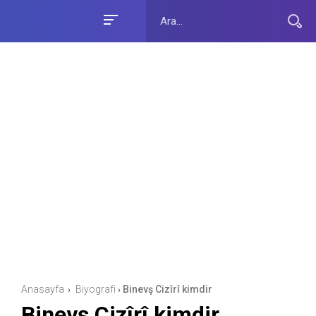
Anasayfa
Biyografi
Binevş Cizîrî kimdir
›
›
Binevş Cizîrî kimdir