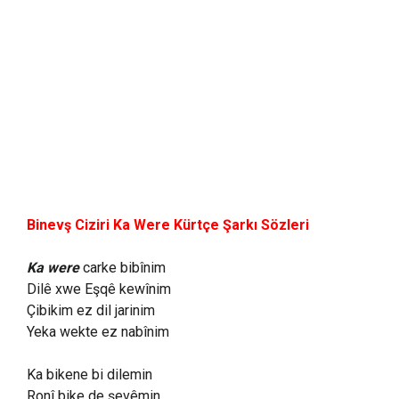
Binevş Ciziri Ka Were Kürtçe Şarkı Sözleri
Ka were
carke bibînim
Dilê xwe Eşqê kewînim
Çibikim ez dil jarinim
Yeka wekte ez nabînim
Ka bikene bi dilemin
Ronî bike de şevêmin