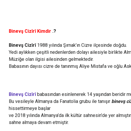
Binevş Cizîrî Kimdir
Binevş Cizîrî Kimdir
.?
Binevş Cizîrî
1988 yılında Şırnak’ın Cizre ilçesinde doğdu.
Yedi aylıkken çeşitli nedenlerden dolayı ailesiyle birlikte A
Müziğe olan ilgisi ailesinden gelmektedir.
Babasının dayısı cizre de tanınmış Aliye Mistafa ve oğlu As
Binevş Cizîrî
babasından esinlenerek 14 yaşından beridir mü
Bu vesileyle Almanya da Fanatolia grubu ile tanışır
binevş ciz
hissettirmeye başlar
ve 2018 yılında Almanya’da ilk kültür sahnesin’de yer almıştır
sahne almaya devam etmiştir.