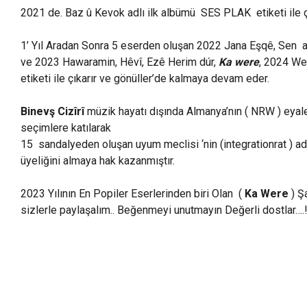
2021 de. Baz û Kevok adlı ilk albümü SES PLAK etiketi ile çı
1’ Yıl Aradan Sonra 5 eserden oluşan 2022 Jana Eşqê, Sen a
ve 2023 Hawaramin, Hêvî, Ezê Herim dúr,
Ka were
, 2024 We
etiketi ile çıkarır ve gönüller’de kalmaya devam eder.
Binevş Cizîrî
müzik hayatı dışında Almanya’nın ( NRW ) eyale
seçimlere katılarak
15 sandalyeden oluşan uyum meclisi ‘nin (integrationrat ) ad
üyeliğini almaya hak kazanmıştır.
2023 Yılının En Popiler Eserlerinden biri Olan (
Ka Were
) Ş
sizlerle paylaşalım.. Beğenmeyi unutmayın Değerli dostlar….