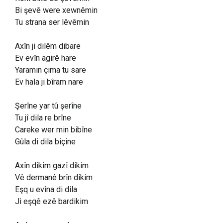
Bi şevê were xewnêmin
Tu strana ser lêvêmin
Axîn ji dilêm dibare
Ev evîn agirê hare
Yaramin çima tu sare
Ev hala ji bîram nare
Şerîne yar tû şerîne
Tu jî dila re brîne
Careke wer min bibîne
Gûla di dila biçine
Axîn dikim gazî dikim
Vê dermanê brîn dikim
Eşq u evîna di dila
Ji eşqê ezê bardikim