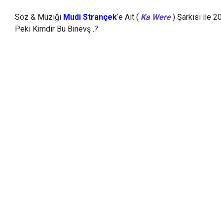
Söz & Müziği
Mudi Strançek
‘e Ait (
Ka Were
) Şarkısı ile 2
Peki Kimdir Bu Binevş .?