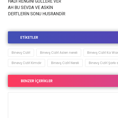
HADİ RENGİNİ GULLERE VER
AH BU SEVDA VE ASKİN
DERTLERİN SONU HUSRANDİR
ETİKETLER
Binevş Cizîrî
Binevş Cizîrî Aslen nereli
Binevş Cizîrî Ka Wa
Binevş Cizîrî Kimdir
Binevş Cizîrî Nereli
Binevş Cizîrî Şarkı 
BENZER İÇERİKLER