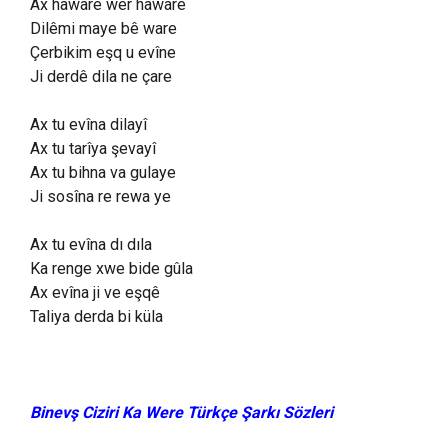
Ax haware wer haware
Dilêmi maye bê ware
Çerbikim eşq u evîne
Ji derdê dila ne çare
Ax tu evîna dilayî
Ax tu tarîya şevayî
Ax tu bihna va gulaye
Ji sosîna re rewa ye
Ax tu evîna dı dıla
Ka renge xwe bide gûla
Ax evîna ji ve eşqê
Taliya derda bi küla
Binevş Ciziri Ka Were Türkçe Şarkı Sözleri