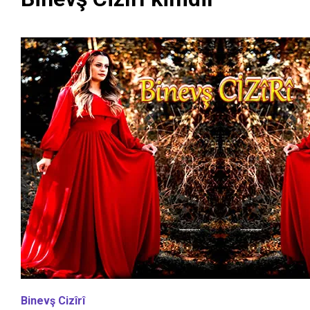
Binevş Cizîrî