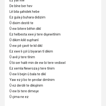
Ez yan ew
De bîne ber hev
Lê bila şahidek hebe
Ez gula ji buhara didizim
Û dixim destê te
Û ew bitere bêhin dikî
Ez helbesta xwe ji tere dişewitînim
Û dikim kilê suphanî
Û ew pê çavê te kil dikî
Ez xwe li çol û biyaran tî dikim
Û avê ji tere tînim
Û bi ser halê min de ew bi tere vedixwî
Ez xemla Newroza ji tere tînim
Û ew li bejin û bala te dikî
Yaw ez ji bo te şevdar dimînim
Û ez derdê te dikişînim
Û ew bi tere dimeşe
Û çima ne ez