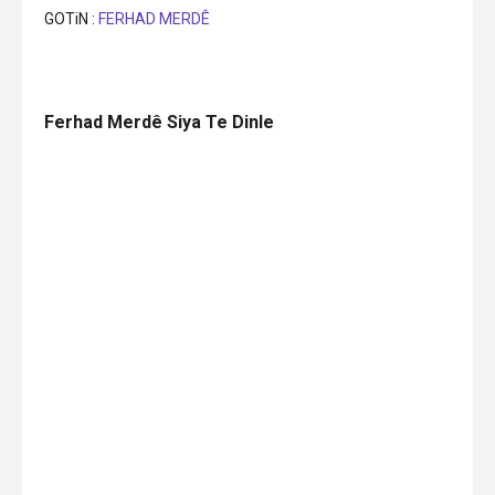
GOTiN :
FERHAD MERDÊ
Ferhad Merdê Siya Te Dinle