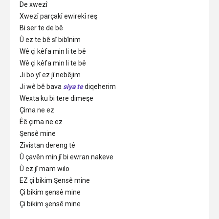
De xwezî
Xwezî parçakî ewirekî reş
Bi ser te de bê
Û ez te bê sî bibînim
Wê çi kêfa min li te bê
Wê çi kêfa min li te bê
Ji bo yî ez jî nebêjim
Ji wê bê bava
siya te
diqeherim
Wexta ku bi tere dimeşe
Çima ne ez
Êê çima ne ez
Şensê mine
Zivistan dereng tê
Û çavên min jî bi ewran nakeve
Û ez jî mam wilo
EZ çi bikim Şensê mine
Çi bikim şensê mine
Çi bikim şensê mine