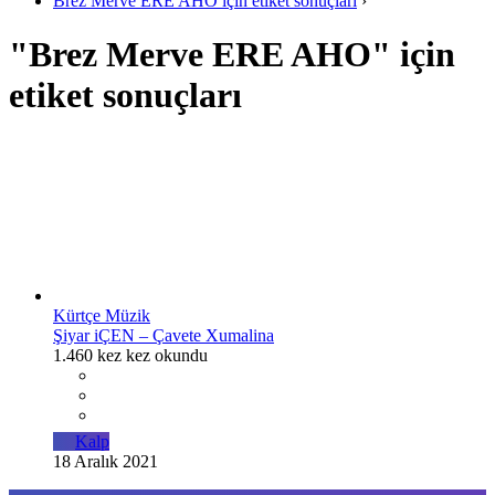
Brez Merve ERE AHO için etiket sonuçları
›
"Brez Merve ERE AHO" için
etiket sonuçları
Kürtçe Müzik
Şiyar iÇEN – Çavete Xumalina
1.460 kez kez okundu
Kalp
18 Aralık 2021