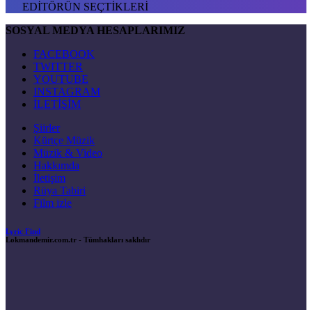
EDİTÖRÜN SEÇTİKLERİ
SOSYAL MEDYA HESAPLARIMIZ
FACEBOOK
TWITTER
YOUTUBE
INSTAGRAM
İLETİŞİM
Şiirler
Kürtçe Müzik
Müzik & Video
Hakkımda
İletişim
Rüya Tabiri
Film izle
Lyric Find
Lokmandemir.com.tr
- Tümhakları saklıdır