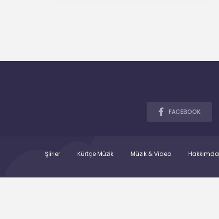
FACEBOOK
Şiirler
Kürtçe Müzik
Müzik & Video
Hakkımda