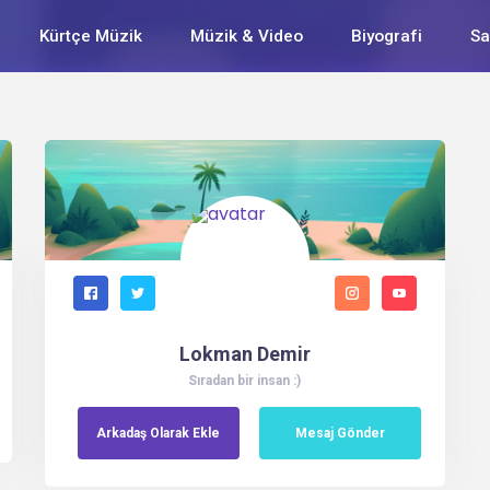
Kürtçe Müzik
Müzik & Video
Biyografi
Sa
Lokman Demir
Sıradan bir insan :)
Arkadaş
Olarak
Ekle
Mesaj Gönder