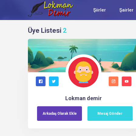
Şiirler
Şairler
Üye Listesi
2
Lokman demir
Arkadaş
Olarak
Ekle
Mesaj Gönder