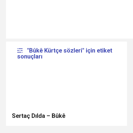
"Bûkê Kürtçe sözleri" için etiket
sonuçları
Sertaç Dılda – Bûkê