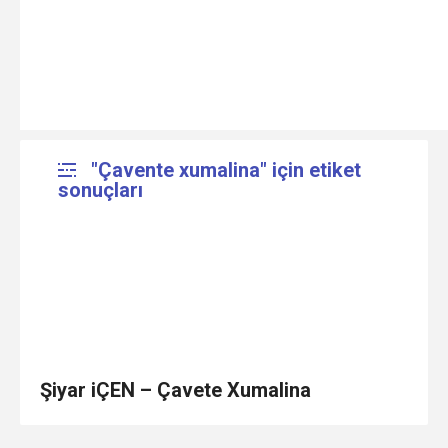
"Çavente xumalina" için etiket
sonuçları
Şiyar iÇEN – Çavete Xumalina