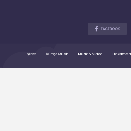
FACEBOOK
Şiirler
Kürtçe Müzik
Müzik & Video
Hakkımda