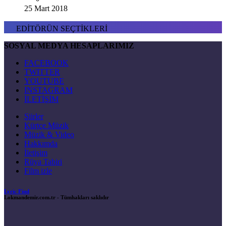
25 Mart 2018
EDİTÖRÜN SEÇTİKLERİ
SOSYAL MEDYA HESAPLARIMIZ
FACEBOOK
TWITTER
YOUTUBE
INSTAGRAM
İLETİŞİM
Şiirler
Kürtçe Müzik
Müzik & Video
Hakkımda
İletişim
Rüya Tabiri
Film izle
Lyric Find
Lokmandemir.com.tr
- Tümhakları saklıdır