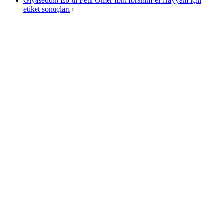
Gıyaseddin Eb’ul Feth Ömer İbni İbrahim’el Hayyam için
etiket sonuçları
›