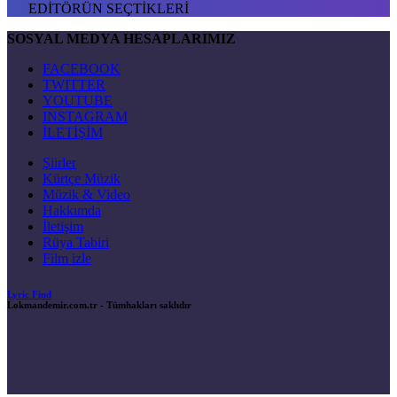
EDİTÖRÜN SEÇTİKLERİ
SOSYAL MEDYA HESAPLARIMIZ
FACEBOOK
TWITTER
YOUTUBE
INSTAGRAM
İLETİŞİM
Şiirler
Kürtçe Müzik
Müzik & Video
Hakkımda
İletişim
Rüya Tabiri
Film izle
Lyric Find
Lokmandemir.com.tr
- Tümhakları saklıdır