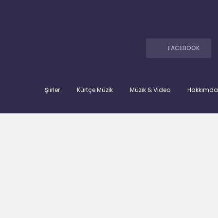
FACEBOOK
Şiirler
Kürtçe Müzik
Müzik & Video
Hakkımda