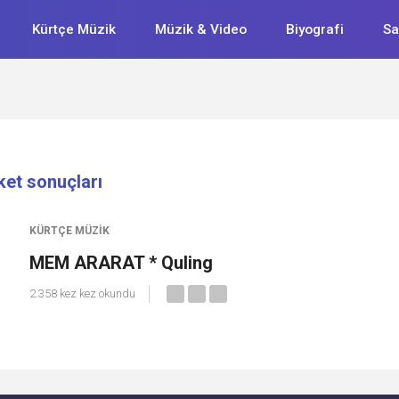
Kürtçe Müzik
Müzik & Video
Biyografi
Sa
ket sonuçları
KÜRTÇE MÜZIK
MEM ARARAT * Quling
2.358 kez kez okundu