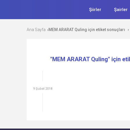
Şiirler
Şairler
Ana Sayfa
MEM ARARAT Quling için etiket sonuçları
›
›
"MEM ARARAT Quling" için eti
9 Şubat 2018