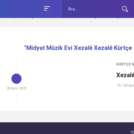
Ana Sayfa
Midyat Müzik Evi Xezalê Xezalê Kürtçe Sözleri için etike
›
"Midyat Müzik Evi Xezalê Xezalê Kürtçe S
KÜRTÇE 
Xezalê
18.143 ke
28 Eylül 2020