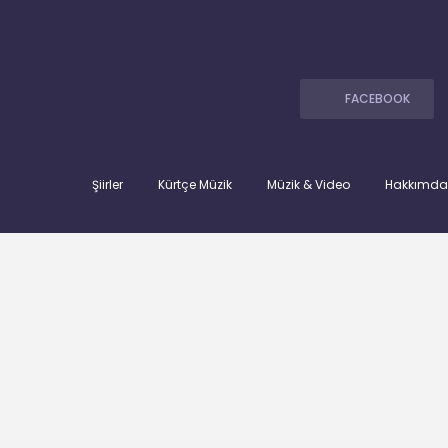
FACEBOOK
Şiirler
Kürtçe Müzik
Müzik & Video
Hakkımda