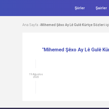
Şiirler
Şairler
Ana Sayfa
Mihemed Şêxo Ay Lê Gulê Kürtçe Sözleri içi
›
"Mihemed Şêxo Ay Lê Gulê Kürt
19 Ağustos
2020