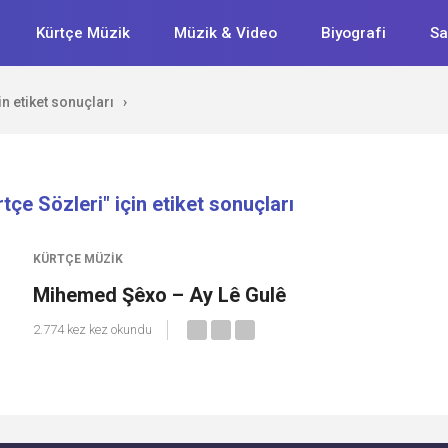
Kürtçe Müzik
Müzik & Video
Biyografi
Sa
n etiket sonuçları
›
çe Sözleri" için etiket sonuçları
KÜRTÇE MÜZIK
Mihemed Şêxo – Ay Lê Gulê
2.774 kez kez okundu