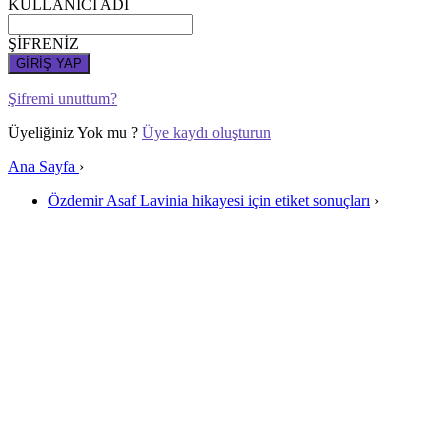
KULLANICI ADI
ŞİFRENİZ
GİRİŞ YAP
Şifremi unuttum?
Üyeliğiniz Yok mu ?
Üye kaydı oluşturun
Ana Sayfa
›
Özdemir Asaf Lavinia hikayesi için etiket sonuçları
›