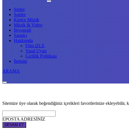
Şiirler
Şairler
Kürtçe Müzik
Müzik & Video
Biyografi
Sanatçı
Hakkımda
Film iZLE
Yasal Uyarı
Gizlilik Politikası
İletişim
ARAMA
Sitemize üye olarak beğendiğiniz içerikleri favorilerinize ekleyebilir, k
EPOSTA ADRESİNİZ
DEVAM ET