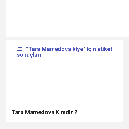
"Tara Mamedova kiye" için etiket
sonuçları
Tara Mamedova Kimdir ?