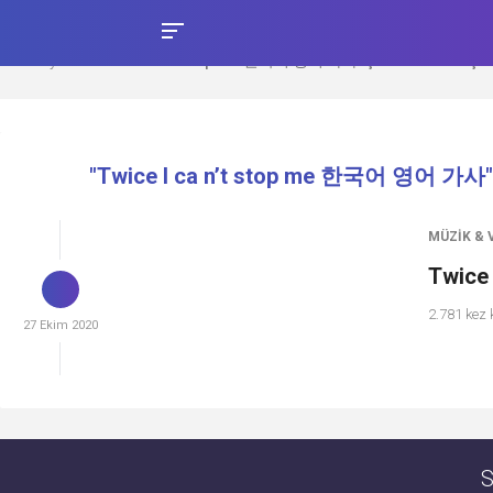
Ana Sayfa
Twice I ca n’t stop me 한국어 영어 가사 için etiket sonuçla
›
"Twice I ca n’t stop me 한국어 영어 가사" iç
MÜZIK & 
Twice 
2.781 kez
27 Ekim 2020