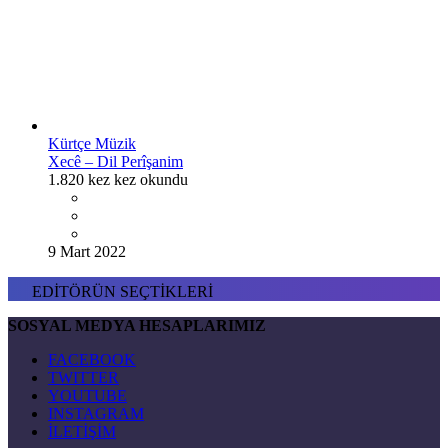
Kürtçe Müzik
Xecê – Dil Perîşanim
1.820 kez kez okundu
9 Mart 2022
EDİTÖRÜN SEÇTİKLERİ
SOSYAL MEDYA HESAPLARIMIZ
FACEBOOK
TWITTER
YOUTUBE
INSTAGRAM
İLETİŞİM