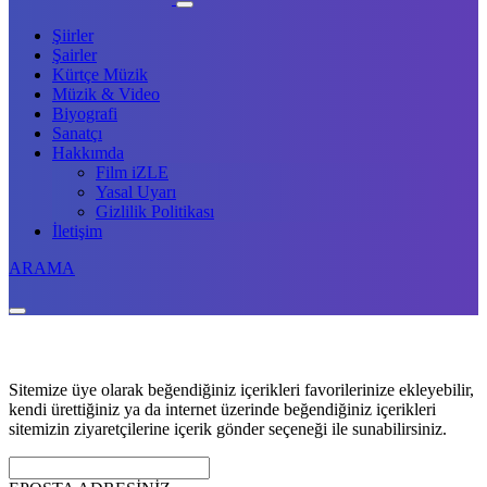
Şiirler
Şairler
Kürtçe Müzik
Müzik & Video
Biyografi
Sanatçı
Hakkımda
Film iZLE
Yasal Uyarı
Gizlilik Politikası
İletişim
ARAMA
Sitemize üye olarak beğendiğiniz içerikleri favorilerinize ekleyebilir,
kendi ürettiğiniz ya da internet üzerinde beğendiğiniz içerikleri
sitemizin ziyaretçilerine içerik gönder seçeneği ile sunabilirsiniz.