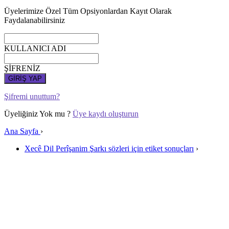
Üyelerimize Özel Tüm Opsiyonlardan Kayıt Olarak
Faydalanabilirsiniz
KULLANICI ADI
ŞİFRENİZ
GİRİŞ YAP
Şifremi unuttum?
Üyeliğiniz Yok mu ?
Üye kaydı oluşturun
Ana Sayfa
›
Xecê Dil Perîşanim Şarkı sözleri için etiket sonuçları
›