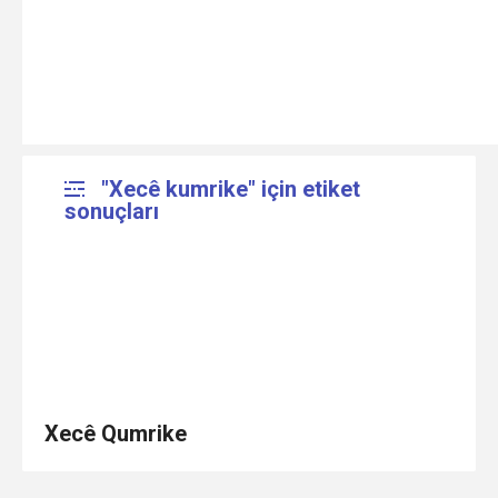
"Xecê kumrike" için etiket
sonuçları
Xecê Qumrike