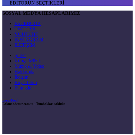
EDİTÖRÜN SEÇTİKLERİ
SOSYAL MEDYA HESAPLARIMIZ
FACEBOOK
TWITTER
YOUTUBE
INSTAGRAM
İLETİŞİM
Şiirler
Kürtçe Müzik
Müzik & Video
Hakkımda
İletişim
Rüya Tabiri
Film izle
Lyric Find
Lokmandemir.com.tr
- Tümhakları saklıdır