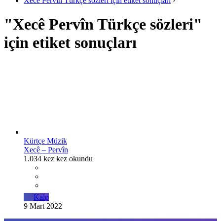
Xecê Pervîn Türkçe sözleri için etiket sonuçları
›
"Xecê Pervîn Türkçe sözleri"
için etiket sonuçları
Kürtçe Müzik
Xecê – Pervîn
1.034 kez kez okundu
Kalp
9 Mart 2022