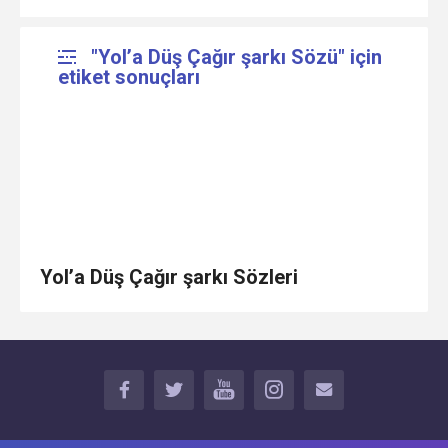
"Yol’a Düş Çağır şarkı Sözü" için
etiket sonuçları
Yol’a Düş Çağır şarkı Sözleri
FACEBOOK
TWITTER
YOUTUBE
INSTAGRAM
İLETİŞİM