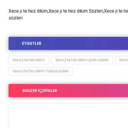
Xece ji te hez dikim,Xece ji te hez dikim Sözleri,Xece ji te h
sözleri
ETİKETLER
Xece ji te hez dikim
Xece ji te hez dikim Şarkı sözleri
Xece 
Xece ji te hez dikim Türkçe sözleri
BENZER İÇERİKLER