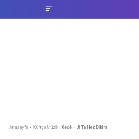
Anasayfa
Kürtçe Müzik
Xecê – Ji Te Hez Dikim
›
›