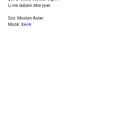
Li me dubare dibe jiyan
Söz: Müslüm Aslan
Müzik:
Xecê