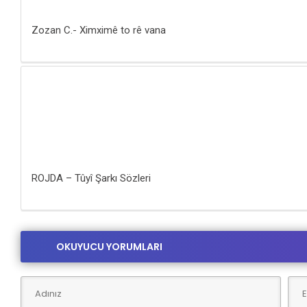
Zozan C.- Ximximê to rê vana
ROJDA – Tûyî Şarkı Sözleri
OKUYUCU YORUMLARI