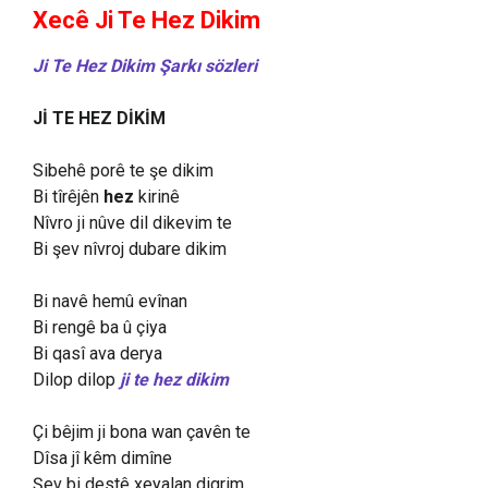
Xecê Ji Te Hez Dikim
Ji Te Hez Dikim Şarkı sözleri
Jİ TE HEZ DİKİM
Sibehê porê te şe dikim
Bi tîrêjên
hez
kirinê
Nîvro ji nûve dil dikevim te
Bi şev nîvroj dubare dikim
Bi navê hemû evînan
Bi rengê ba û çiya
Bi qasî ava derya
Dilop dilop
ji te hez dikim
Çi bêjim ji bona wan çavên te
Dîsa jî kêm dimîne
Şev bi destê xeyalan digrim