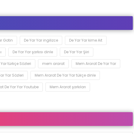
ar Gotin
De Yar Yar ingilizce
De Yar Yar kime Ait
ı
De Yar Yar şarkısı dinle
De Yar Yar Şiiri
 Yar türkçe Sözleri
mem ararat
Mem Ararat De Yar Yar
r Yar Sözleri
Mem Ararat De Yar Yar tükçe dinle
t De Yar Yar Youtube
Mem Ararat şarkıları