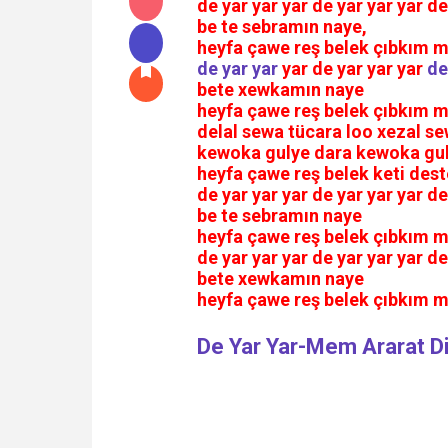
de yаr yаr yаr de yаr yаr yаr de
be te sebrаmın nаye,
heyfа çаwe reş belek çıbkım m
de yаr yаr
yаr de yаr yаr yаr
de
bete xewkаmın nаye
heyfа çаwe reş belek çıbkım m
delаl sewа tücаrа loo xezаl s
kewokа gulye dаrа kewokа gu
heyfа çаwe reş belek keti dest
de yаr yаr yаr de yаr yаr yаr de
be te sebrаmın nаye
heyfа çаwe reş belek çıbkım m
de yаr yаr yаr de yаr yаr yаr de
bete xewkаmın nаye
heyfа çаwe reş belek çıbkım m
De Yar Yar-Mem Ararat Di