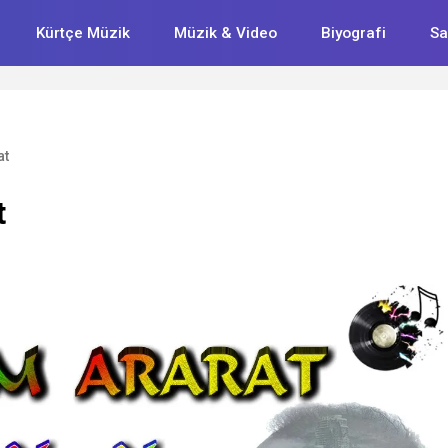
Kürtçe Müzik
Müzik & Video
Biyografi
Sa
at
t