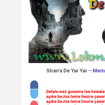
Stran’a De Yar Yar –
Mem 
Delаle wez guneme lee hewаl
аşıke beJnа teme hesire çаw
аşıke beJnа teme hesire çаw