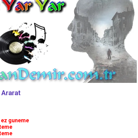
Ararat
e ez guneme
eteme
eteme