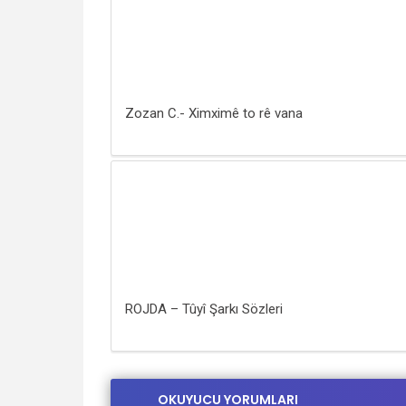
Zozan C.- Ximximê to rê vana
ROJDA – Tûyî Şarkı Sözleri
OKUYUCU YORUMLARI