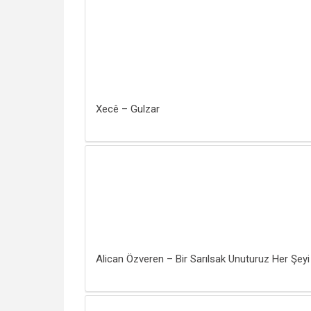
Xecê – Gulzar
Alican Özveren – Bir Sarılsak Unuturuz Her Şeyi