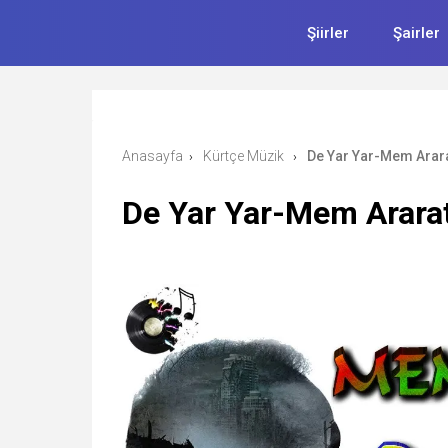
Şiirler
Şairler
Anasayfa
Kürtçe Müzik
De Yar Yar-Mem Arar
›
›
De Yar Yar-Mem Arara