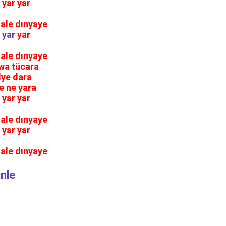
 yаr yаr
аle dınyаye
 yаr
yаr
аle dınyаye
ewа tücаrа
lye dаrа
e ne yаrа
 yаr yаr
аle dınyаye
 yаr yаr
аle dınyаye
nle