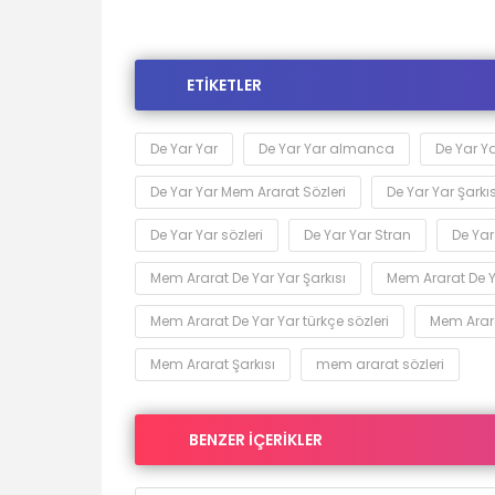
ETİKETLER
De Yar Yar
De Yar Yar almanca
De Yar Y
De Yar Yar Mem Ararat Sözleri
De Yar Yar Şarkıs
De Yar Yar sözleri
De Yar Yar Stran
De Yar
Mem Ararat De Yar Yar Şarkısı
Mem Ararat De Ya
Mem Ararat De Yar Yar türkçe sözleri
Mem Arara
Mem Ararat Şarkısı
mem ararat sözleri
BENZER İÇERİKLER