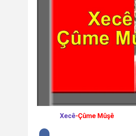
Xecê
-Çûme Mûşê