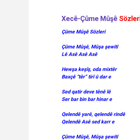
Xecê-Çûme Mûşê
Sözler
Çûme Mûşê Sözleri
Çûme Mûşê, Mûşa şewitî
Lê Asê Asê Asê
Hewşa keşîş, oda mixtêr
Baxçê “têr” tirî û dar e
Sed qatir deve tênê lê
Ser bar bin bar hinar e
Qelendê yarê, qelendê rindê
Qelendê Asê sed karr e
Çûme Mûşê, Mûşa şewitî