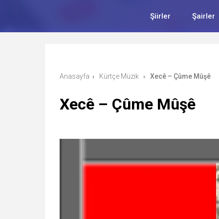
Şiirler
Şairler
Anasayfa
Kürtçe Müzik
Xecê – Çûme Mûşê
›
›
Xecê – Çûme Mûşê