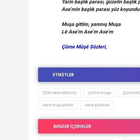
Yarin başlık parası, güzelin başlık 
Ase’min başlık parası yüz koyundu
Muşa gittim, yanmış Muşa
Lê Ase’m Ase’m Ase’m
Çûme Mûşê Sözleri,
ETİKETLER
2018 xece Albümü
çüme muşe
Çûme Mûş
xece muş şarkısı
xece şarkıları
BENZER İÇERİKLER