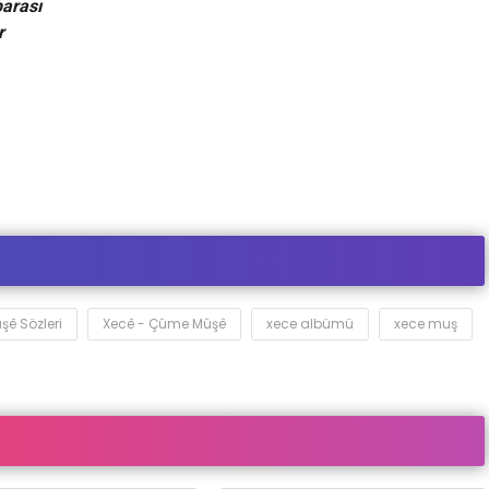
parası
r
ê Sözleri
Xecê - Çûme Mûşê
xece albümü
xece muş