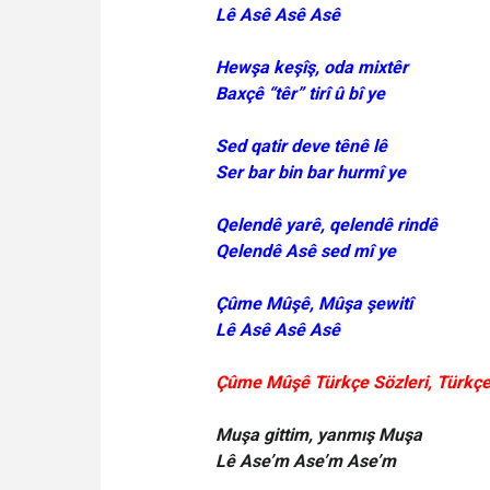
Lê Asê Asê Asê
Hewşa keşîş, oda mixtêr
Baxçê “têr” tirî û bî ye
Sed qatir deve tênê lê
Ser bar bin bar hurmî ye
Qelendê yarê, qelendê rindê
Qelendê Asê sed mî ye
Çûme Mûşê, Mûşa şewitî
Lê Asê Asê Asê
Çûme Mûşê Türkçe Sözleri, Türkçe 
Muşa gittim, yanmış Muşa
Lê Ase’m Ase’m Ase’m