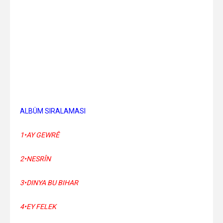
ALBÜM SIRALAMASI
1•AY GEWRÊ
2•NESRÎN
3•DINYA BU BIHAR
4•EY FELEK