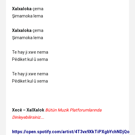
Xalxaloka
çema
Şimamoka lema
Xalxaloka
çema
Şimamoka lema
Te hay ji xwe nema
Pêdiket kul û xema
Te hay ji xwe nema
Pêdiket kul û xema
Xecê – XalXalok
Bütün Muzik Platforumlarında
Dinleyebilirsiniz….
https://open.spotify.com/artist/4T3vx9XkTiPXgbYchNDjQo