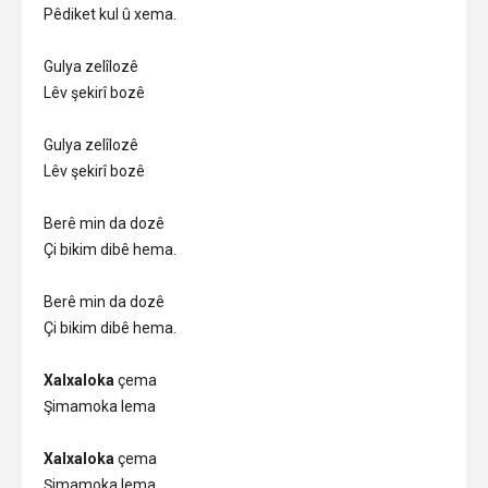
Pêdiket kul û xema.
Gulya zelîlozê
Lêv şekirî bozê
Gulya zelîlozê
Lêv şekirî bozê
Berê min da dozê
Çi bikim dibê hema.
Berê min da dozê
Çi bikim dibê hema.
Xalxaloka
çema
Şimamoka lema
Xalxaloka
çema
Şimamoka lema