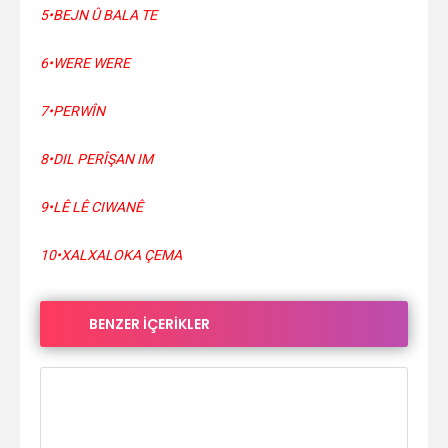
5•BEJN Û BALA TE
6•WERE WERE
7•PERWÎN
8•DIL PERÎŞAN IM
9•LÊ LÊ CIWANÊ
10•XALXALOKA ÇEMA
BENZER İÇERİKLER