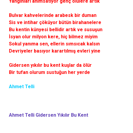
Yangınları anımsatıyor genç ölülere artık
Bulvar kahvelerinde arabesk bir duman
Sis ve intihar çöküyor bütün birahanelere
Bu kentin künyesi bellidir artık ve susuşun
İsyan olur milyon kere, hiç bilmez miyim
Sokul yanıma sen, ellerin sımsıcak kalsın
Devriyeler basıyor karartılmış evleri yine
Gidersen yıkılır bu kent kuşlar da ölür
Bir tufan olurum sustuğun her yerde
Ahmet Telli
Ahmet Telli Gidersen Yıkılır Bu Kent
,Ahmet Telli Giderse
Yıkılır Bu Kent şiiri,Ahmet Telli Gidersen,Gidersen Yıkılı
Yıkılır Bu Kent şiir sözleri,Gidersen Yıkılır Bu Kent sözle