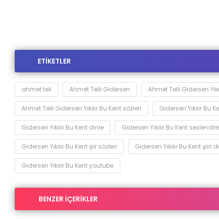
Bu Kent seslendiren,Gidersen Yıkılır Bu Kent ahmet telli
youtube,Gidersen Yıkılır Bu Kent şiiri dinle
ETİKETLER
ahmet teli
Ahmet Telli Gidersen
Ahmet Telli Gidersen Yıkı
Ahmet Telli Gidersen Yıkılır Bu Kent sözleri
Gidersen Yıkılır Bu K
Gidersen Yıkılır Bu Kent dinle
Gidersen Yıkılır Bu Kent seslendir
Gidersen Yıkılır Bu Kent şiir sözleri
Gidersen Yıkılır Bu Kent şiiri d
Gidersen Yıkılır Bu Kent youtube
BENZER İÇERİKLER