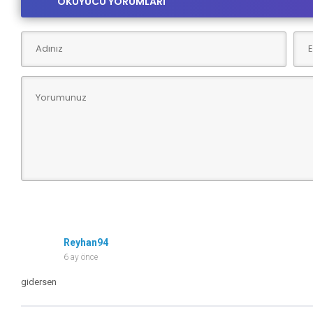
OKUYUCU YORUMLARI
Reyhan94
6 ay önce
gidersen