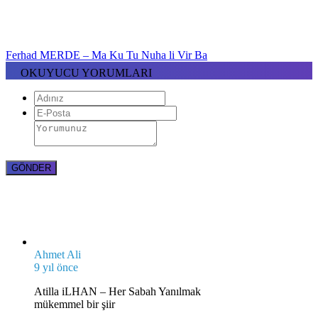
Ferhad MERDE – Ma Ku Tu Nuha li Vir Ba
OKUYUCU YORUMLARI
Ahmet Ali
9 yıl önce
Atilla iLHAN – Her Sabah Yanılmak
mükemmel bir şiir