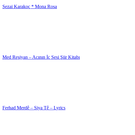
Sezai Karakoç * Mona Rosa
Med Reşiyan – Acının İç Sesi Şiir Kitabı
Ferhad Merdê – Siya Tê – Lyrics