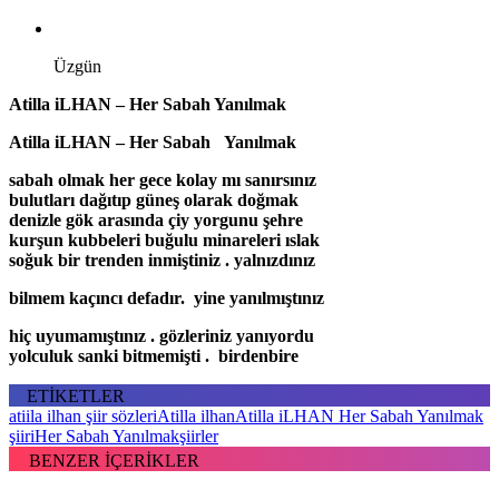
Üzgün
Atilla iLHAN – Her Sabah Yanılmak
Atilla iLHAN – Her Sabah Yanılmak
sabah olmak her gece kolay mı sanırsınız
bulutları dağıtıp güneş olarak doğmak
denizle gök arasında çiy yorgunu şehre
kurşun kubbeleri buğulu minareleri ıslak
soğuk bir trenden inmiştiniz . yalnızdınız
bilmem kaçıncı defadır. yine yanılmıştınız
hiç uyumamıştınız . gözleriniz yanıyordu
yolculuk sanki bitmemişti . birdenbire
ETİKETLER
atiila ilhan şiir sözleri
Atilla ilhan
Atilla iLHAN Her Sabah Yanılmak
şiiri
Her Sabah Yanılmak
şiirler
BENZER İÇERİKLER