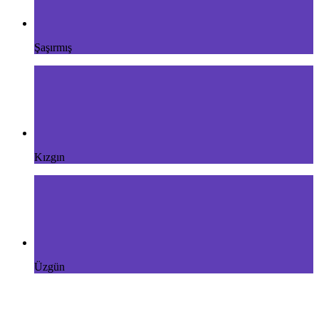
Şaşırmış
Kızgın
Üzgün