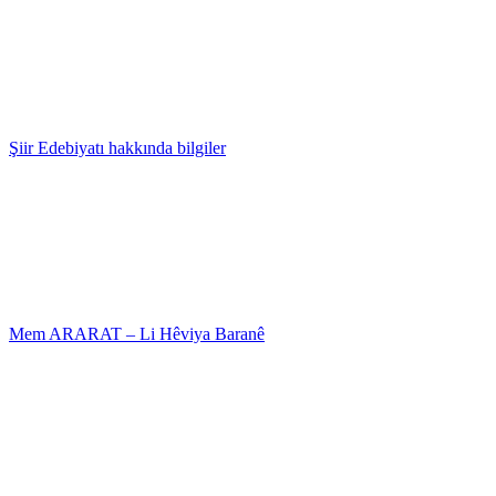
Şiir Edebiyatı hakkında bilgiler
Mem ARARAT – Li Hêviya Baranê