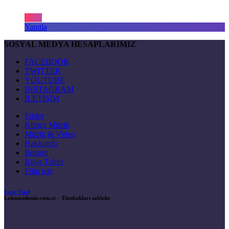
Yanıtla
SOSYAL MEDYA HESAPLARIMIZ
FACEBOOK
TWITTER
YOUTUBE
INSTAGRAM
İLETİŞİM
Şiirler
Kürtçe Müzik
Müzik & Video
Hakkımda
İletişim
Rüya Tabiri
Film izle
Lyric Find
Lokmandemir.com.tr
- Tümhakları saklıdır