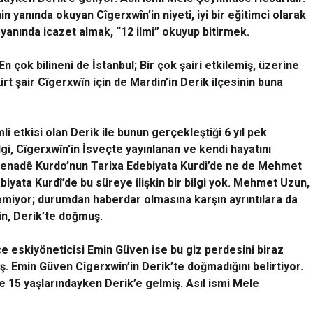
in yanında okuyan Cîgerxwîn’in niyeti, iyi bir eğitimci olarak
yanında icazet almak, “12 ilmi” okuyup bitirmek.
En çok bilineni de İstanbul; Bir çok şairi etkilemiş, üzerine
ürt şair Cîgerxwîn için de Mardin’in Derik ilçesinin buna
i etkisi olan Derik ile bunun gerçekleştiği 6 yıl pek
ilgi, Cîgerxwîn’in İsveçte yayınlanan ve kendi hayatını
e Qenadê Kurdo’nun Tarixa Edebiyata Kurdi’de ne de Mehmet
biyata Kurdî’de bu süreye ilişkin bir bilgi yok. Mehmet Uzun,
eyemiyor; durumdan haberdar olmasına karşın ayrıntılara da
in, Derik’te doğmuş.
e eskiyöneticisi Emin Güven ise bu giz perdesini biraz
ş. Emin Güven Cîgerxwîn’in Derik’te doğmadığını belirtiyor.
de 15 yaşlarındayken Derik’e gelmiş. Asıl ismi Mele