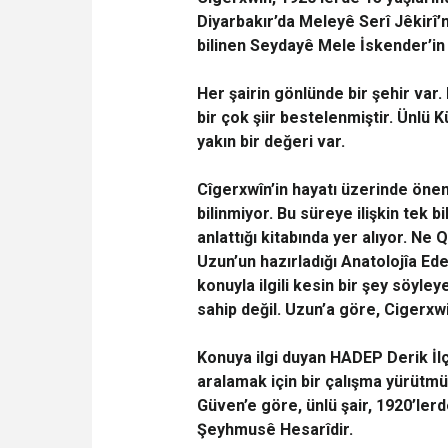
Diyarbakır’da Meleyê Serî Jêkirî’n
bilinen Seydayê Mele İskender’in 
Her şairin gönlünde bir şehir var. 
bir çok şiir bestelenmiştir. Ünlü K
yakın bir değeri var.
Cîgerxwîn’in hayatı üzerinde öneml
bilinmiyor. Bu süreye ilişkin tek b
anlattığı kitabında yer alıyor. N
Uzun’un hazırladığı Anatolojîa Ede
konuyla ilgili kesin bir şey söyl
sahip değil. Uzun’a göre, Cigerxw
Konuya ilgi duyan HADEP Derik İlç
aralamak için bir çalışma yürütmü
Güven’e göre, ünlü şair, 1920’ler
Şeyhmusê Hesarîdir.