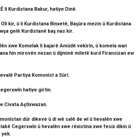
 li Kurdistana Bakur, hatiye Dinê.
Olî kir, û li Kurdistana Binxetê, Başûra mezin û Kurdistana
rewşa gelê Kurdistanê baş nas kir.
alên xwe Komelak li bajarê Amûdê vekirin, û komela wan
dana hin mirovên nezan û dijminê miletê kurd Firansizan ew
evalê Partiya Komonîst a Sûrî.
egerxwîn hatiye girtin.
ve Civata Aştîxwazan.
omonîstan dûr dikeve û di wê salê de wî û hevalên xwe
pêlakê Cegerxwîn û hevalên xwe rêxistina xwe fesix dikin û
n yek.