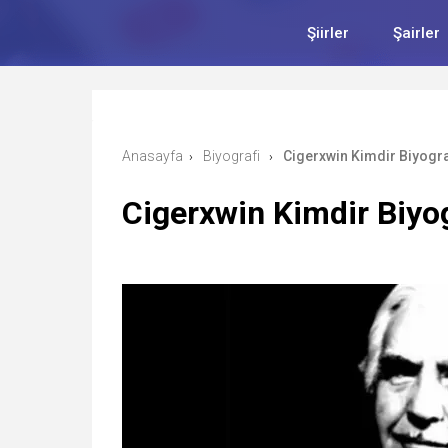
Şiirler
Şairler
Anasayfa
Biyografi
Cigerxwin Kimdir Biyogra
›
›
Cigerxwin Kimdir Biyog