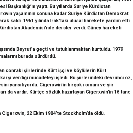
esi Başkanlığı’nı yaptı. Bu yıllarda Suriye Kürdistan
gerxwin yaşamının sonuna kadar Suriye Kürdistan Demokrat
ak kaldı. 1961 yılında Irak’taki ulusal harekete yardım etti.
e Kürdistan Akademisi’nde dersler verdi. Güney hareketi
arşısında Beyrut’a geçti ve tutuklanmaktan kurtuldu. 1979
şmalarını burada sürdürdü.
n sonraki şiirlerinde Kürt işçi ve köylülerin Kürt
karşı verdiği mücadeleyi işledi. Bu şiirlerindeki devrimci öz,
sini yansıtıyordu. Cigerxwin’in birçok romanı ve şiir
pları da vardır. Kürtçe sözlük hazırlayan Cigerxwin’in 16 tane
an Cigerxwin, 22 Ekim 1984’te Stockholm’da öldü.