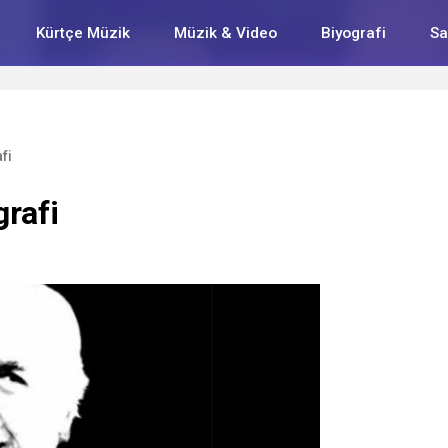
Kürtçe Müzik
Müzik & Video
Biyografi
Sa
fi
rafi