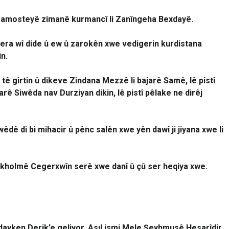
 mamosteyê zimanê kurmancî li Zanîngeha Bexdayê.
bera wî dide û ew û zarokên xwe vedigerin kurdistana
in.
tê girtin û dikeve Zindana Mezzê li bajarê Samê, lê pistî
arê Siwêda nav Durziyan dikin, lê pistî pêlake ne dirêj
êdê di bi mihacir û pênc salên xwe yên dawî ji jiyana xwe li
ockholmê Cegerxwîn serê xwe danî û çû ser heqiya xwe.
dayken Derik’e geliyor. Asıl ismi Mele Şeyhmusê Hesarîdir.