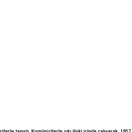
tlerle tanıştı. Komünistlerle sıkı ilişki içinde çalışarak, 1957