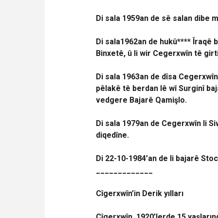
Di sala 1959an de sê salan dibe
Di sala1962an de hukû**** Îraqê 
Binxetê, û li wir Cegerxwîn tê girt
Di sala 1963an de dîsa Cegerxwîn 
pêlakê tê berdan lê wî Surginî baj
vedgere Bajarê Qamişlo.
Di sala 1979an de Cegerxwîn li Siw
diqedîne.
Di 22-10-1984’an de li bajarê St
_____________
Cîgerxwîn’in Derik yılları
Cîgerxwîn, 1920’lerde 15 yaşların