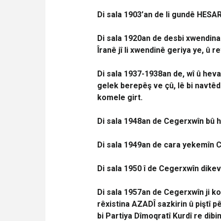
Di sala 1903’an de li gundê HESARÊ
Di sala 1920an de desbi xwendina 
Îranê jî li xwendinê geriya ye, û 
Di sala 1937-1938an de, wî û hev
gelek berepêş ve çû, lê bi navtê
komele girt.
Di sala 1948an de Cegerxwîn bû h
Di sala 1949an de cara yekemîn C
Di sala 1950 î de Cegerxwîn dike
Di sala 1957an de Cegerxwîn ji k
rêxistina AZADÎ sazkirin û piştî 
bi Partiya Dîmoqratî Kurdî re dibi