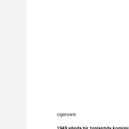
cigerxwin
1949 yılında bir toplantıda komünis