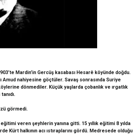
1903’te Mardin’in Gercüş kasabası Hesarê köyünde doğdu.
ğlı Amud nahiyesine göçtüler. Savaş sonrasında Suriye
r köylerine dönmediler. Küçük yaşlarda çobanlık ve ırgatlık
 tanıdı.
yüzü görmedi.
eğitimi veren şeyhlerin yanına gitti. 15 yıllık eğitimi 8 yılda
de Kürt halkının acı ıstıraplarını gördü. Medresede olduğu