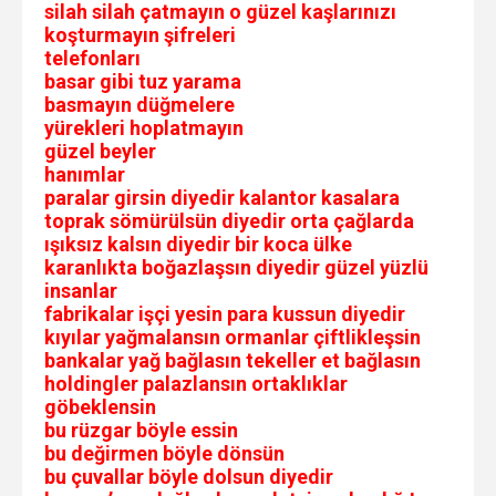
silah silah çatmayın o güzel kaşlarınızı
koşturmayın şifreleri
telefonları
basar gibi tuz yarama
basmayın düğmelere
yürekleri hoplatmayın
güzel beyler
hanımlar
paralar girsin diyedir kalantor kasalara
toprak sömürülsün diyedir orta çağlarda
ışıksız kalsın diyedir bir koca ülke
karanlıkta boğazlaşsın diyedir güzel yüzlü
insanlar
fabrikalar işçi yesin para kussun diyedir
kıyılar yağmalansın ormanlar çiftlikleşsin
bankalar yağ bağlasın tekeller et bağlasın
holdingler palazlansın ortaklıklar
göbeklensin
bu rüzgar böyle essin
bu değirmen böyle dönsün
bu çuvallar böyle dolsun diyedir