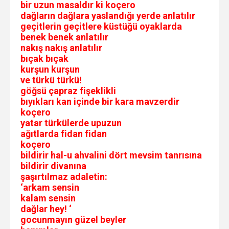
bir uzun masaldır ki koçero
dağların dağlara yaslandığı yerde anlatılır
geçitlerin geçitlere küstüğü oyaklarda
benek benek anlatılır
nakış nakış anlatılır
bıçak bıçak
kurşun kurşun
ve türkü türkü!
göğsü çapraz fişeklikli
bıyıkları kan içinde bir kara mavzerdir
koçero
yatar türkülerde upuzun
ağıtlarda fidan fidan
koçero
bildirir hal-u ahvalini dört mevsim tanrısına
bildirir divanına
şaşırtılmaz adaletin:
‘arkam sensin
kalam sensin
dağlar hey! ‘
gocunmayın güzel beyler