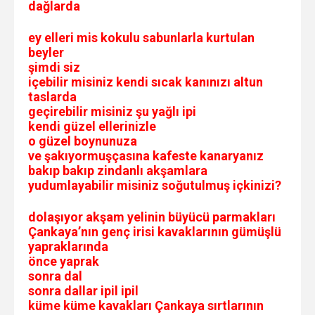
dağlarda
ey elleri mis kokulu sabunlarla kurtulan
beyler
şimdi siz
içebilir misiniz kendi sıcak kanınızı altun
taslarda
geçirebilir misiniz şu yağlı ipi
kendi güzel ellerinizle
o güzel boynunuza
ve şakıyormuşçasına kafeste kanaryanız
bakıp bakıp zindanlı akşamlara
yudumlayabilir misiniz soğutulmuş içkinizi?
dolaşıyor akşam yelinin büyücü parmakları
Çankaya’nın genç irisi kavaklarının gümüşlü
yapraklarında
önce yaprak
sonra dal
sonra dallar ipil ipil
küme küme kavakları Çankaya sırtlarının