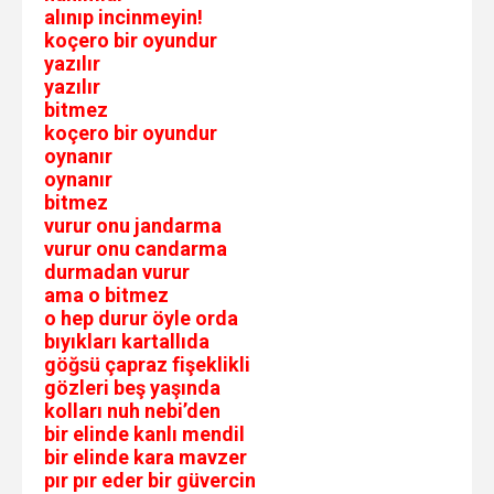
alınıp incinmeyin!
koçero bir oyundur
yazılır
yazılır
bitmez
koçero bir oyundur
oynanır
oynanır
bitmez
vurur onu jandarma
vurur onu candarma
durmadan vurur
ama o bitmez
o hep durur öyle orda
bıyıkları kartallıda
göğsü çapraz fişeklikli
gözleri beş yaşında
kolları nuh nebi’den
bir elinde kanlı mendil
bir elinde kara mavzer
pır pır eder bir güvercin