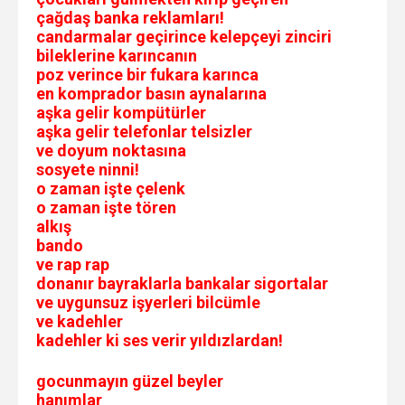
çağdaş banka reklamları!
candarmalar geçirince kelepçeyi zinciri
bileklerine karıncanın
poz verince bir fukara karınca
en komprador basın aynalarına
aşka gelir kompütürler
aşka gelir telefonlar telsizler
ve doyum noktasına
sosyete ninni!
o zaman işte çelenk
o zaman işte tören
alkış
bando
ve rap rap
donanır bayraklarla bankalar sigortalar
ve uygunsuz işyerleri bilcümle
ve kadehler
kadehler ki ses verir yıldızlardan!
gocunmayın güzel beyler
hanımlar