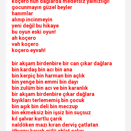
koçero’nun dağlarda medetsiz yalnızlığı!
gocunmayın güzel beyler
hanımlar
alınıp incinmeyin
yeni değil bu hikaye
bu oyun eski oyun!
ah koçero
vah koçero
koçero eyvah!
bir akşam birdenbire bir can çıkar dağlara
bin kardaş bin acı bin ana
bin kerpiç bin harman bin açlık
bin yenge bin emmi bin dayı
bin zulüm bin acı ve bin karanlık
bir akşam birdenbire çıkar dağlara
bıyıkları terlememiş bin çocuk
bin aşık bin deli bin meczup
bin ekmeksiz bin işsiz bin suçsuz
kıl şalvar kurtlu çarık
naldöken mazı kıran derviş çatlatan
itburnu koyak gülü ahlat çalısı