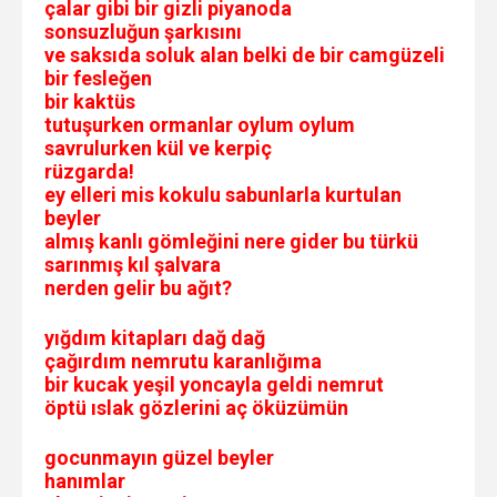
çalar gibi bir gizli piyanoda
sonsuzluğun şarkısını
ve saksıda soluk alan belki de bir camgüzeli
bir fesleğen
bir kaktüs
tutuşurken ormanlar oylum oylum
savrulurken kül ve kerpiç
rüzgarda!
ey elleri mis kokulu sabunlarla kurtulan
beyler
almış kanlı gömleğini nere gider bu türkü
sarınmış kıl şalvara
nerden gelir bu ağıt?
yığdım kitapları dağ dağ
çağırdım nemrutu karanlığıma
bir kucak yeşil yoncayla geldi nemrut
öptü ıslak gözlerini aç öküzümün
gocunmayın güzel beyler
hanımlar