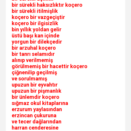
bir sürekli haksızlıktır koçero
bir sürekli itilmişlik
koçero bir vazgeçiştir
koçero bir ilgisizlik
bin yıllık yoldan gelir
üstü başı kan içinde
yorgun bir dilekçedir
bir arzuhal koçero
bir tanrı selamıdır
alınıp verilmemiş
görülmemiş bir hacettir koçero
çiğnenilip geçilmiş
ve sorulmamış
upuzun bir eyvahtır
upuzun bir pişmanlık
bir ünlemdir koçero
sığmaz okul kitaplarına
erzurum yaylasından
erzincan çukuruna
ve tecer dağlarından
harran cenderesine