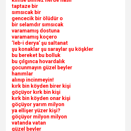
taptaze bir
sımsıcak bir
gencecik bir ölüdür o
bir selamdır sımsıcak
varamamış dostuna
varamamış koçero
‘leb-i derya’ şu saltanat
şu konaklar şu saraylar şu köşkler
bu bereket bu bolluk
bu çılgınca hovardalık
gocunmayın güzel beyler
hanımlar
alınıp incinmeyin!
kırk bin köyden birer kişi
göçüyor kırk bin kişi
kırk bin köyden onar kişi
göçüyor yarım milyon
ya ellişer yüzer kişi?
göçüyor milyon milyon
vatanda vatan
güzel beyler