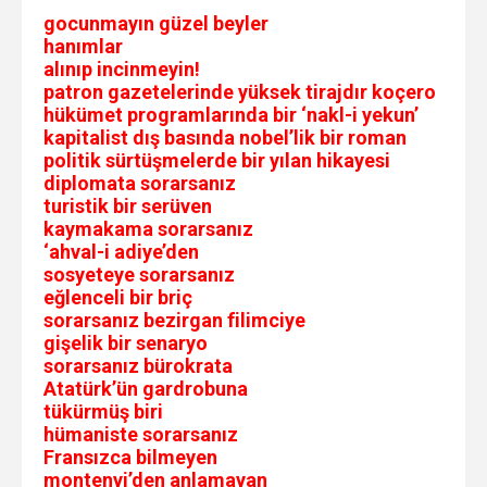
gocunmayın güzel beyler
hanımlar
alınıp incinmeyin!
patron gazetelerinde yüksek tirajdır koçero
hükümet programlarında bir ‘nakl-i yekun’
kapitalist dış basında nobel’lik bir roman
politik sürtüşmelerde bir yılan hikayesi
diplomata sorarsanız
turistik bir serüven
kaymakama sorarsanız
‘ahval-i adiye’den
sosyeteye sorarsanız
eğlenceli bir briç
sorarsanız bezirgan filimciye
gişelik bir senaryo
sorarsanız bürokrata
Atatürk’ün gardrobuna
tükürmüş biri
hümaniste sorarsanız
Fransızca bilmeyen
montenyi’den anlamayan