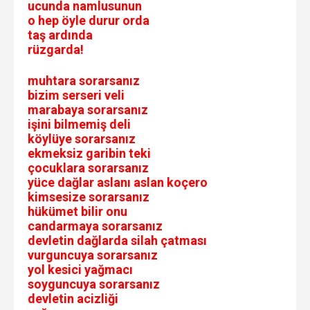
ucunda namlusunun
o hep öyle durur orda
taş ardında
rüzgarda!
muhtara sorarsanız
bizim serseri veli
marabaya sorarsanız
işini bilmemiş deli
köylüye sorarsanız
ekmeksiz garibin teki
çocuklara sorarsanız
yüce dağlar aslanı aslan koçero
kimsesize sorarsanız
hükümet bilir onu
candarmaya sorarsanız
devletin dağlarda silah çatması
vurguncuya sorarsanız
yol kesici yağmacı
soyguncuya sorarsanız
devletin acizliği