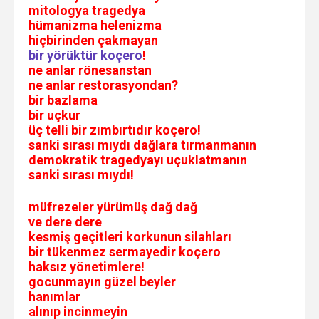
mitologya tragedya
hümanizma helenizma
hiçbirinden çakmayan
bir yörüktür koçero
!
ne anlar rönesanstan
ne anlar restorasyondan?
bir bazlama
bir uçkur
üç telli bir zımbırtıdır koçero!
sanki sırası mıydı dağlara tırmanmanın
demokratik tragedyayı uçuklatmanın
sanki sırası mıydı!
müfrezeler yürümüş dağ dağ
ve dere dere
kesmiş geçitleri korkunun silahları
bir tükenmez sermayedir koçero
haksız yönetimlere!
gocunmayın güzel beyler
hanımlar
alınıp incinmeyin