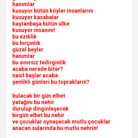
hanımlar
kusuyor bütün köyler insanlarını
kusuyor kasabalar
baştanbaşa bütün ülke
kusuyor insanını!
bu eziklik
bu hırçınlık
güzel beyler
hanımlar
bu sınırsız tedirginlik
acaba nerede biter?
nasıl başlar acaba
şenlikli günleri bu toprakların?
bulacak bir gün elbet
yatağını bu nehir
durulup dinginleşecek
birgün elbet bu nehir
ve çocuklar oynaşacak mutlu çocuklar
anacan sularında bu mutlu nehrin!