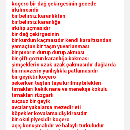
koçero bir dağ çekirgesinin gecede
irkilmesidir
bir belirsiz karanlıktan
bir belirsiz karanlığa
irkilip uçmasıdır
bir dağ çekirgesinin
bir kurdun kaçmasıdır kendi karaltısından
yamaçtan bir taşın yuvarlanması
bir pınarın durup durup akması
bir çift gözün karanlığa bakması
şimşeklerin uzak uzak çakmasıdır dağlarda
bir mavzerin yanlışlıkla patlamasıdır
bir geyiktir koçero
sekerken taştan taşa kırılmış bilekleri
tırnakları kekik nane ve menekşe kokulu
tırnakları rüzgarlı
suçsuz bir geyik
avcılar yakalarsa mezedir eti
köpekler kovalarsa diş kirasıdır
bir okul piyesidir koçero
açış konuşmalıdır ve halaylı türkülüdür