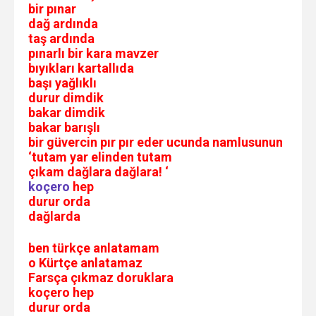
bir pınar
dağ ardında
taş ardında
pınarlı bir kara mavzer
bıyıkları kartallıda
başı yağlıklı
durur dimdik
bakar dimdik
bakar barışlı
bir güvercin pır pır eder ucunda namlusunun
‘tutam yar elinden tutam
çıkam dağlara dağlara! ‘
koçero
hep
durur orda
dağlarda
ben türkçe anlatamam
o Kürtçe anlatamaz
Farsça çıkmaz doruklara
koçero hep
durur orda