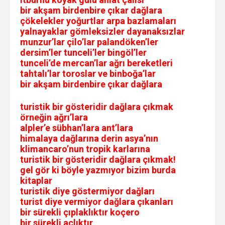
bir akşam birdenbire çıkar dağlara
çökelekler yoğurtlar arpa bazlamaları
yalnayaklar gömleksizler dayanaksızlar
munzur’lar çilo’lar palandöken’ler
dersim’ler tunceli’ler bingöl’ler
tunceli’de mercan’lar ağrı bereketleri
tahtalı’lar toroslar ve binboğa’lar
bir akşam birdenbire çıkar dağlara
turistik bir gösteridir dağlara çıkmak
örneğin ağrı’lara
alpler’e sübhan’lara ant’lara
himalaya dağlarına derin asya’nın
klimancaro’nun tropik karlarına
turistik bir gösteridir dağlara çıkmak!
gel gör ki böyle yazmıyor bizim burda
kitaplar
turistik diye göstermiyor dağları
turist diye vermiyor dağlara çıkanları
bir sürekli çıplaklıktır koçero
bir sürekli açlıktır