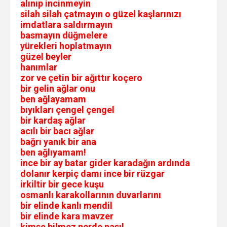
alınıp incinmeyin
silah silah çatmayın o güzel kaşlarınızı
imdatlara saldırmayın
basmayın düğmelere
yürekleri hoplatmayın
güzel beyler
hanımlar
zor ve çetin bir ağıttır koçero
bir gelin ağlar onu
ben ağlayamam
bıyıkları çengel çengel
bir kardaş ağlar
acılı bir bacı ağlar
bağrı yanık bir ana
ben ağlıyamam!
ince bir ay batar gider karadağın ardında
dolanır kerpiç damı ince bir rüzgar
irkiltir bir gece kuşu
osmanlı karakollarının duvarlarını
bir elinde kanlı mendil
bir elinde kara mavzer
kimse bilmez nerde nasıl