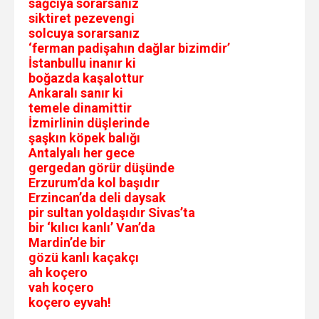
sağcıya sorarsanız
siktiret pezevengi
solcuya sorarsanız
‘ferman padişahın dağlar bizimdir’
İstanbullu inanır ki
boğazda kaşalottur
Ankaralı sanır ki
temele dinamittir
İzmirlinin düşlerinde
şaşkın köpek balığı
Antalyalı her gece
gergedan görür düşünde
Erzurum’da kol başıdır
Erzincan’da deli daysak
pir sultan yoldaşıdır Sivas’ta
bir ‘kılıcı kanlı’ Van’da
Mardin’de bir
gözü kanlı kaçakçı
ah koçero
vah koçero
koçero eyvah!