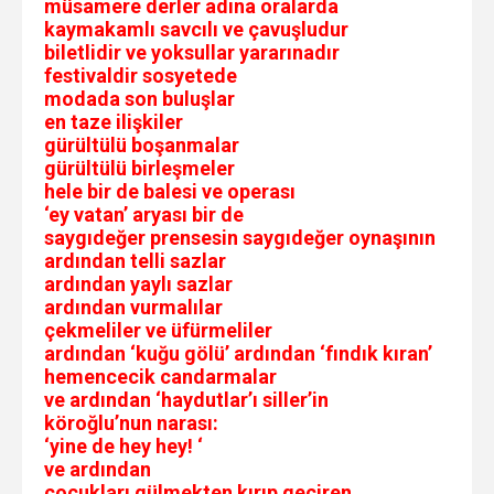
müsamere derler adına oralarda
kaymakamlı savcılı ve çavuşludur
biletlidir ve yoksullar yararınadır
festivaldir sosyetede
modada son buluşlar
en taze ilişkiler
gürültülü boşanmalar
gürültülü birleşmeler
hele bir de balesi ve operası
‘ey vatan’ aryası bir de
saygıdeğer prensesin saygıdeğer oynaşının
ardından telli sazlar
ardından yaylı sazlar
ardından vurmalılar
çekmeliler ve üfürmeliler
ardından ‘kuğu gölü’ ardından ‘fındık kıran’
hemencecik candarmalar
ve ardından ‘haydutlar’ı siller’in
köroğlu’nun narası:
‘yine de hey hey! ‘
ve ardından
çocukları gülmekten kırıp geçiren